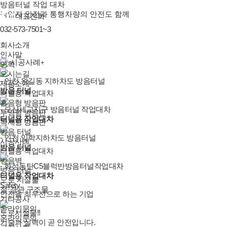
방음터널 작업 대차
작업자 안전과 통행차량의 안전도 함께
대표전화
032-573-7501~3
회사소개
인사말
시공사례
+
연혁
오시는길
- 인천 왕길동 지하차도 방음터널
제품소개
방음 터널
터널용 작업대차
흡음형 방음판
- 오산세교지구 방음터널 작업대차
투명형 방음판
터널용 작업대차
목재형 방음판
방음 터널
- 인천 임학지하차도 방음터널
시공사례
방음 터널
터널용 작업대차
방음벽
- 화성동탄C5블럭반방음터널작업대차
방음 터널
터널용 작업대차
도로 시설물
Safety
철·경관 구조물
안전을 최우선으로 하는 기업
기타공사
온라인문의
도로시설물!!
온라인문의
기술과 실력이 곧 안전입니다.